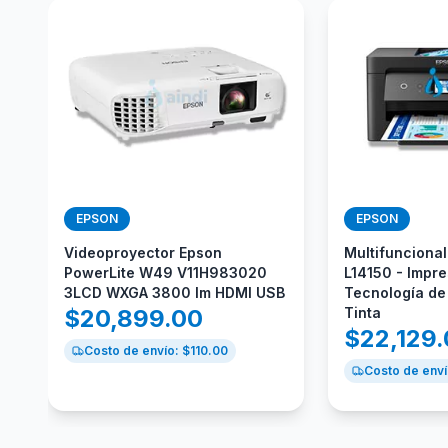
EPSON
EPSON
Videoproyector Epson
Multifunciona
PowerLite W49 V11H983020
L14150 - Impre
3LCD WXGA 3800 lm HDMI USB
Tecnología de
$
20,899.00
Tinta
$
22,129
Costo de envío: $
110.00
Costo de enví