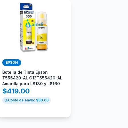
EPSON
Botella de Tinta Epson
T555420-AL C13T555420-AL
Amarilla para L8180 y L8160
$
419.00
Costo de envío: $
99.00