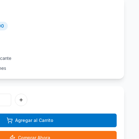
00
icante
nes
Agregar al Carrito
Comprar Ahora