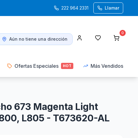
222 964 2331
Llamar
0
Aún no tiene una dirección
Ofertas Especiales
Más Vendidos
HOT
ho 673 Magenta Light
1800, L805 - T673620-AL