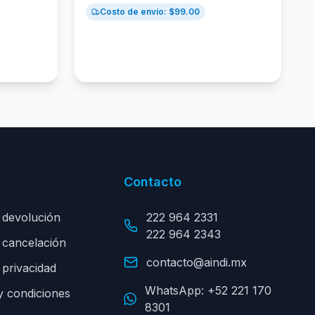
Costo de envío: $
99.00
Contacto
e devolución
222 964 2331
222 964 2343
e cancelación
contacto@aindi.mx
 privacidad
WhatsApp:
+52 221 170
y condiciones
8301