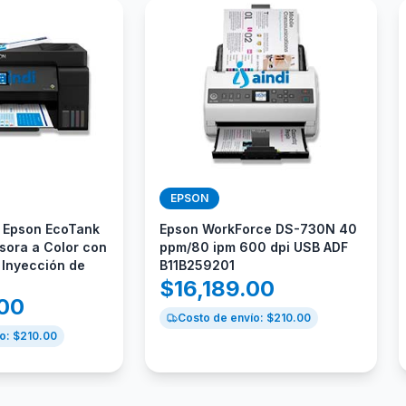
EPSON
l Epson EcoTank
Epson WorkForce DS-730N 40
sora a Color con
ppm/80 ipm 600 dpi USB ADF
 Inyección de
B11B259201
$
16,189.00
.00
Costo de envío: $
210.00
o: $
210.00