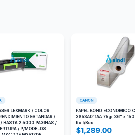
K
CANON
ASER LEXMARK / COLOR
PAPEL BOND ECONOMICO 
 RENDIMIENTO ESTANDAR /
3853A011AA 75gr 36" x 150'
/ HASTA 2,5000 PAGINAS /
Roll/Box
BERTURA / P/MODELOS
$
1,289.00
 MX417DE MX517DE