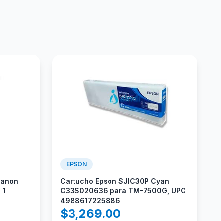
EPSON
Canon
Cartucho Epson SJIC30P Cyan
 1
C33S020636 para TM-7500G, UPC
4988617225886
$
3,269.00