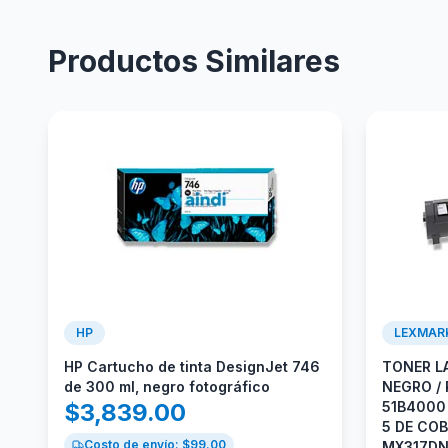
Productos Similares
HP
LEXMAR
HP Cartucho de tinta DesignJet 746
TONER L
de 300 ml, negro fotográfico
NEGRO /
$
3,839.00
51B4000 
5 DE CO
Costo de envío: $
99.00
MX317DN