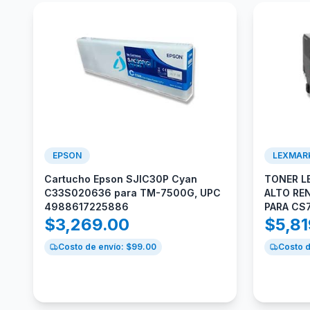
EPSON
LEXMAR
Cartucho Epson SJIC30P Cyan
TONER L
C33S020636 para TM-7500G, UPC
ALTO RE
4988617225886
PARA CS
$
3,269.00
$
5,8
Costo de envío: $
99.00
Costo d