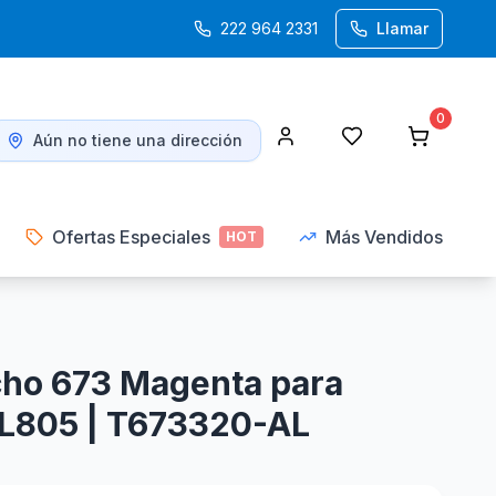
222 964 2331
Llamar
0
Aún no tiene una dirección
Ofertas Especiales
Más Vendidos
HOT
ho 673 Magenta para
 L805 | T673320-AL