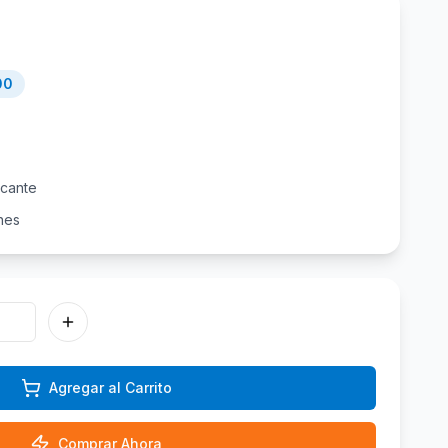
00
icante
nes
Agregar al Carrito
Comprar Ahora