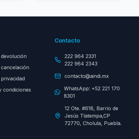
Contacto
e devolución
222 964 2331
222 964 2343
e cancelación
contacto@aindi.mx
 privacidad
WhatsApp:
+52 221 170
y condiciones
8301
12 Ote. #618, Barrio de
Jesús Tlatempa,CP
72770, Cholula, Puebla.