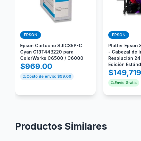
EPSON
EPSON
Epson Cartucho SJIC35P-C
Plotter Epson
Cyan C13T44B220 para
- Cabezal de I
ColorWorks C6500 / C6000
Resolución 24
$
969.00
Edición Están
$
149,71
Costo de envío: $
99.00
Envío Gratis
Productos Similares