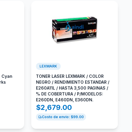
LEXMARK
C Cyan
TONER LASER LEXMARK / COLOR
rks
NEGRO / RENDIMIENTO ESTANDAR /
E260A11L / HASTA 3,500 PAGINAS /
% DE COBERTURA / P/MODELOS:
E260DN, E460DN, E360DN.
$
2,679.00
Costo de envío: $
99.00