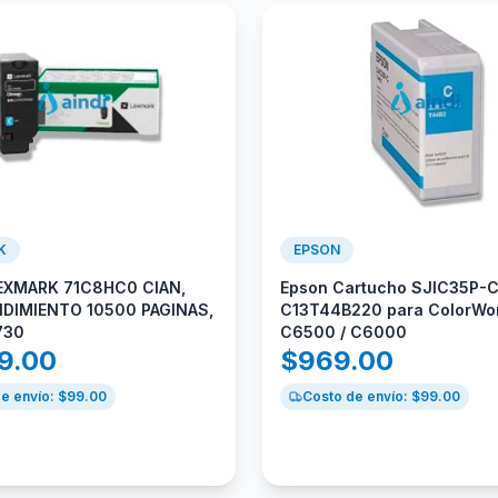
K
EPSON
EXMARK 71C8HC0 CIAN,
Epson Cartucho SJIC35P-
NDIMIENTO 10500 PAGINAS,
C13T44B220 para ColorWo
730
C6500 / C6000
19.00
$
969.00
e envío: $
99.00
Costo de envío: $
99.00