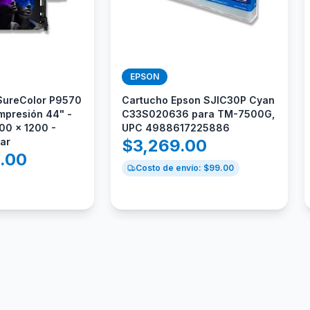
EPSON
 SureColor P9570
Cartucho Epson SJIC30P Cyan
mpresión 44" -
C33S020636 para TM-7500G,
00 x 1200 -
UPC 4988617225886
dar
$
3,269.00
9.00
Costo de envío: $
99.00