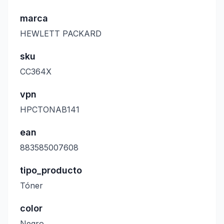
marca
HEWLETT PACKARD
sku
CC364X
vpn
HPCTONAB141
ean
883585007608
tipo_producto
Tóner
color
Negro