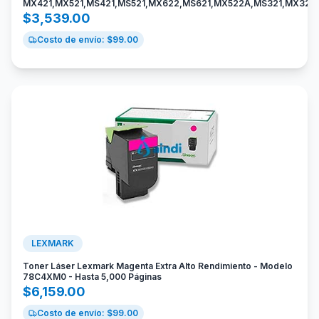
MX421,MX521,MS421,MS521,MX622,MS621,MX522A,MS321,MX321
$
3,539.00
Costo de envío: $
99.00
LEXMARK
Toner Láser Lexmark Magenta Extra Alto Rendimiento - Modelo
78C4XM0 - Hasta 5,000 Páginas
$
6,159.00
Costo de envío: $
99.00