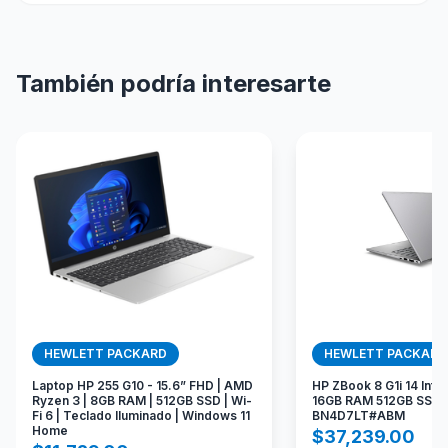
También podría interesarte
HEWLETT PACKARD
HEWLETT PACKARD
Laptop HP 255 G10 - 15.6” FHD | AMD
HP ZBook 8 G1i 14 Intel
Ryzen 3 | 8GB RAM | 512GB SSD | Wi-
16GB RAM 512GB SSD W
Fi 6 | Teclado Iluminado | Windows 11
BN4D7LT#ABM
Home
$
37,239.00