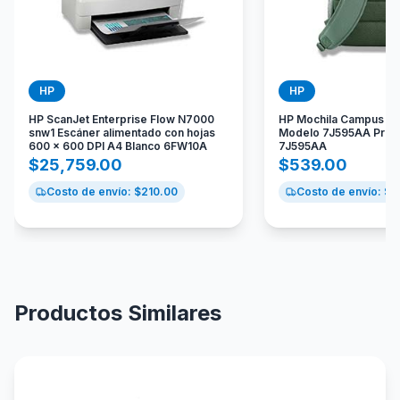
HP
HP
HP ScanJet Enterprise Flow N7000
HP Mochila Campus Gr
snw1 Escáner alimentado con hojas
Modelo 7J595AA Prod
600 x 600 DPI A4 Blanco 6FW10A
7J595AA
$
25,759.00
$
539.00
Costo de envío: $
210.00
Costo de envío: $
9
Productos Similares