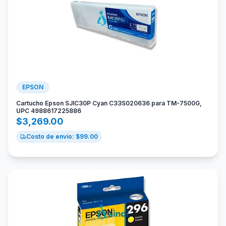
EPSON
Cartucho Epson SJIC30P Cyan C33S020636 para TM-7500G,
UPC 4988617225886
$
3,269.00
Costo de envío: $
99.00