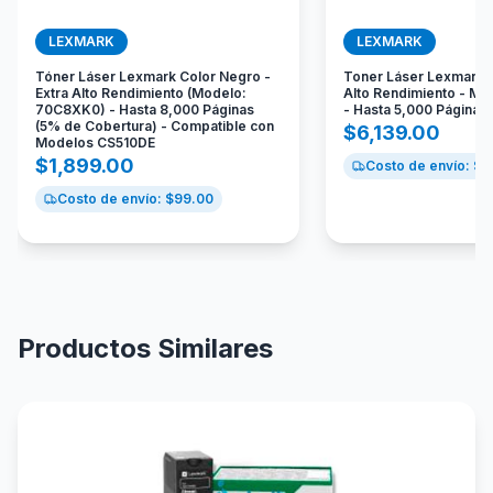
LEXMARK
LEXMARK
Tóner Láser Lexmark Color Negro -
Toner Láser Lexmark 
Extra Alto Rendimiento (Modelo:
Alto Rendimiento - M
70C8XK0) - Hasta 8,000 Páginas
- Hasta 5,000 Páginas
(5% de Cobertura) - Compatible con
$
6,139.00
Modelos CS510DE
$
1,899.00
Costo de envío: $
9
Costo de envío: $
99.00
Productos Similares