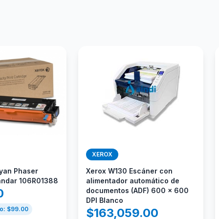
XEROX
yan Phaser
Xerox W130 Escáner con
ándar 106R01388
alimentador automático de
0
documentos (ADF) 600 x 600
DPI Blanco
o: $
99.00
$
163,059.00