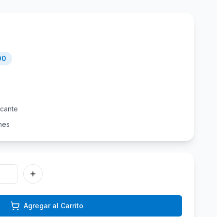
00
icante
nes
Agregar al Carrito