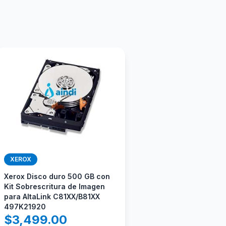
XEROX
Xerox Disco duro 500 GB con
Kit Sobrescritura de Imagen
para AltaLink C81XX/B81XX
497K21920
$
3,499.00