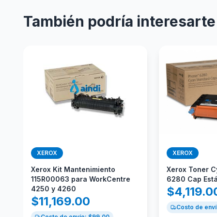
También podría interesarte
XEROX
XEROX
Xerox Kit Mantenimiento
Xerox Toner C
115R00063 para WorkCentre
6280 Cap Est
4250 y 4260
$
4,119.0
$
11,169.00
Costo de enví
Costo de envío: $
99.00