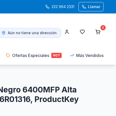
222 964 2331
Llamar
0
Aún no tiene una dirección
Ofertas Especiales
Más Vendidos
HOT
 Negro 6400MFP Alta
6R01316, ProductKey