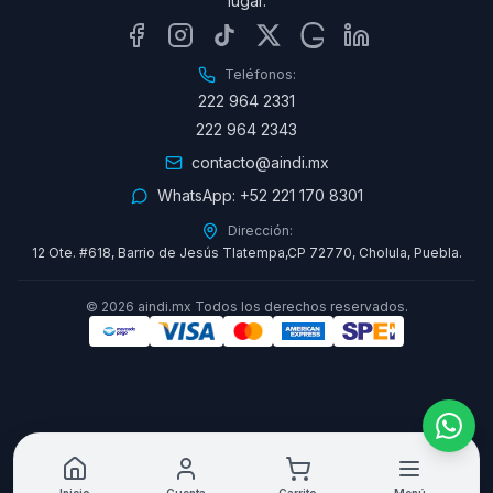
lugar.
Teléfonos:
222 964 2331
222 964 2343
contacto@aindi.mx
WhatsApp:
+52 221 170 8301
Dirección:
12 Ote. #618, Barrio de Jesús Tlatempa,CP 72770, Cholula, Puebla.
©
2026
aindi.mx Todos los derechos reservados.