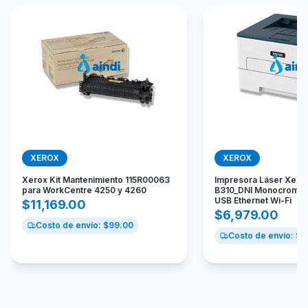
XEROX
XEROX
Xerox Kit Mantenimiento 115R00063
Impresora Láser Xero
para WorkCentre 4250 y 4260
B310_DNI Monocromát
USB Ethernet Wi-Fi
$
11,169.00
$
6,979.00
Costo de envío: $
99.00
Costo de envío: $
2